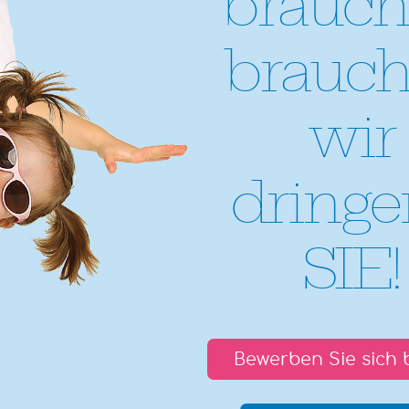
brauch
brauc
wir
dring
SIE!
Bewerben Sie sich 