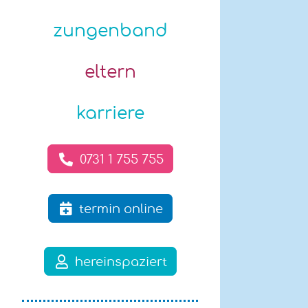
zungenband
eltern
karriere
0731 1 755 755
termin online
hereinspaziert