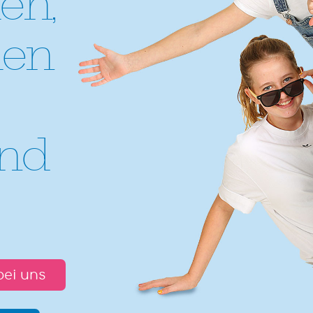
en,
hen
end
bei uns