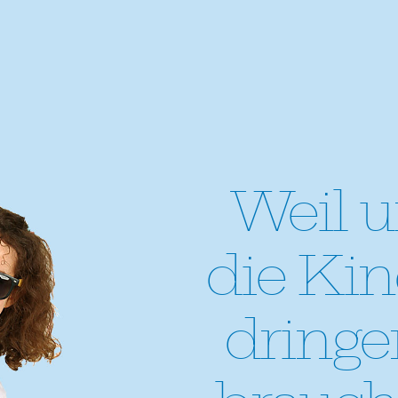
Weil u
die Kin
dring