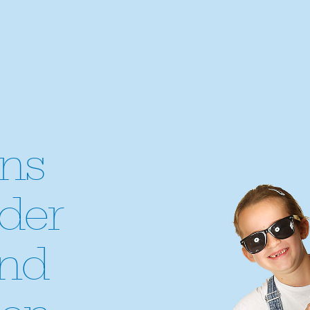
ns
der
end